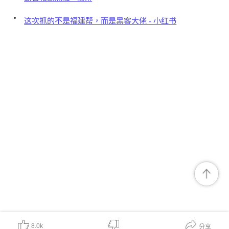
这次抓的不是福建帮，而是黑客大佬 - 小红书
8.0k
分享
對我有幫助
非常有價值
期待有更多
表述不清晰
內容無幫助
可信度較低